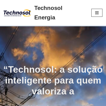
Technosol
Pular
Energia
para
o
conteúdo
“Technosol: a solução
inteligente para quem
valoriza a